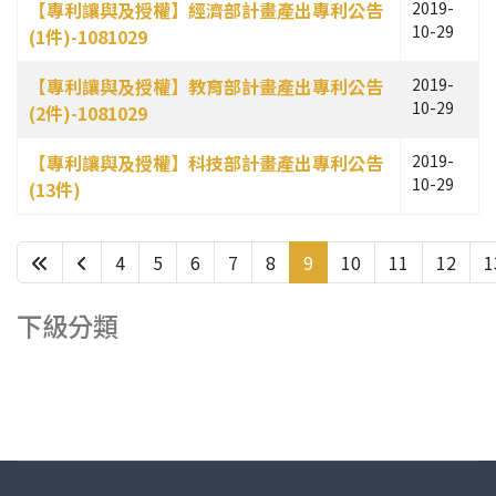
【專利讓與及授權】經濟部計畫產出專利公告
2019-
10-29
(1件)-1081029
【專利讓與及授權】教育部計畫產出專利公告
2019-
10-29
(2件)-1081029
【專利讓與及授權】科技部計畫產出專利公告
2019-
10-29
(13件)
4
5
6
7
8
9
10
11
12
1
第 9 頁，共 16 頁
下級分類