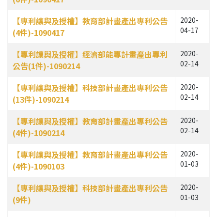
【專利讓與及授權】教育部計畫產出專利公告
2020-
04-17
(4件)-1090417
【專利讓與及授權】經濟部能專計畫產出專利
2020-
02-14
公告(1件)-1090214
【專利讓與及授權】科技部計畫產出專利公告
2020-
02-14
(13件)-1090214
【專利讓與及授權】教育部計畫產出專利公告
2020-
02-14
(4件)-1090214
【專利讓與及授權】教育部計畫產出專利公告
2020-
01-03
(4件)-1090103
【專利讓與及授權】科技部計畫產出專利公告
2020-
01-03
(9件)