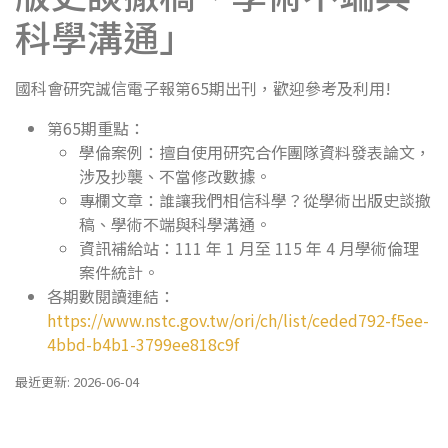
科學溝通」
國科會研究誠信電子報第65期出刊，歡迎參考及利用!
第65期重點：
學倫案例：擅自使用研究合作團隊資料發表論文，
涉及抄襲、不當修改數據。
專欄文章：誰讓我們相信科學？從學術出版史談撤
稿、學術不端與科學溝通。
資訊補給站：111 年 1 月至 115 年 4 月學術倫理
案件統計。
各期數閱讀連結：
https://www.nstc.gov.tw/ori/ch/list/ceded792-f5ee-
4bbd-b4b1-3799ee818c9f
最近更新: 2026-06-04