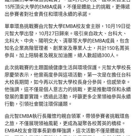
15所頂尖大學的EMBA成員，不僅是體能上的挑戰，更傳遞
出參賽者對社會責任和環境永續的承諾。
單車環島挑戰賽由元智大學EMBA校友會主辦，10月19日從
元智大學出發，10月27日歸來。吸引來自政大、台科大、
北科大、中央、陽明交大、清華等大學的EMBA成員，包含
知名企業高階管理者、創業家及專業人士，共計150名菁英
參與，加上陪騎者及親友加油團，總人數超過300人。
此次挑戰賽的主題圍繞健康生活與環境保護。元智大學校長
廖慶榮表示，他曾兩度參與這項活動，第一次是在擔任台科
大校長期間，如今再以元智大學校長身分參與，倍感榮幸。
他強調，這不僅是個人意志力的挑戰，更是推動環保和永續
發展的重要實踐。透過此活動，呼籲更多企業領袖參與永續
行動，引領社會關注環保議題。
由元智EMBA執行長羅懷均親自領軍，帶領參賽者挑戰環島
之旅，不僅展現領袖風範，更成為凝聚各校菁英的橋樑。
EMBA校友會理事長劉春輝強調，這次活動不僅是體能挑