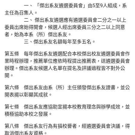
一、 「傑出系友遴選委員會」由5至9人組成，系
主任為召集人。
二、 傑出系友遴選應有遴選委員會二分之一以上
委員出席始得開會，候選人經出席委員三分之二以上同意
者，始為本系（所）傑出系友。
三、傑出系友名額每年至多五名。
第五條 每年傑出系友遴選配合本校傑出校友遴選委員會作
業時程辦理，推薦單位應依時程提出推薦表，送遴選委員會
辦理。傑出系友候選人名單在提名及評議過程皆不對外公
開。
第六條 傑出系友由系（所）主任頒發傑出系友證書，並公
開表揚以彰顯其成就。
第七條 傑出系友應協助宣揚本校教育理念與辦學成效，並
積極協助本校之發展。
第八條 傑出系友行為有損校譽者，經遴選委員會決議，得
取消傑出系友資格。