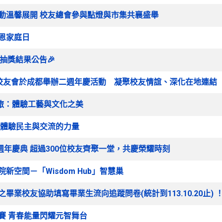
誕活動溫馨展開 校友總會參與點燈與市集共襄盛舉
感恩家庭日
抽獎結果公告🎉
大學大陸校友會於成都舉辦二週年慶活動 凝聚校友情誼、深化在地連結
之旅：體驗工藝與文化之美
院 體驗民主與交流的力量
三十週年慶典 超過300位校友齊聚一堂，共慶榮耀時刻
院新空間－「Wisdom Hub」智慧巢
業之畢業校友協助填寫畢業生流向追蹤問卷(統計到113.10.20止) 
大賽 青春能量閃耀元智舞台