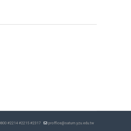
8800 #2214 #2215 #2317
proffice@saturn.yzu.edu.tw