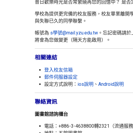
昔日歡樂時光是否常縈繞再您的回憶中？ 是否
學校為提供更完備的校友服務，校友畢業離開
與失聯已久的同學聯繫。
帳號為
s學號@mail.yzu.edu.tw
。忘記密碼請於上
將會為您做變更（隔天方能啟用）。
相關連結
登入校友信箱
郵件伺服器設定
設定方式說明：
ios說明
、
Android說明
聯絡資訊
圖書館諮詢櫃台
電話：+886-3-4638800轉2321（流通