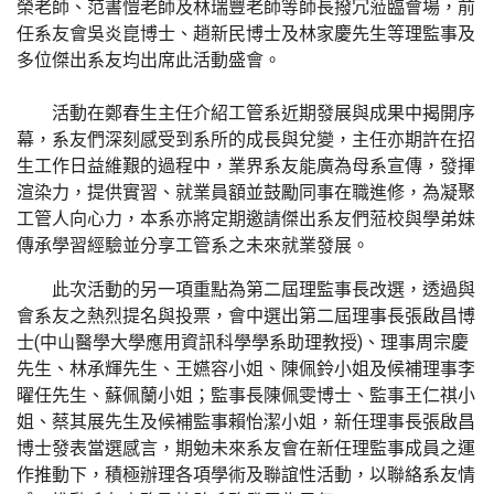
榮老師、范書愷老師及林瑞豐老師等師長撥冗蒞臨會場，前
任系友會吳炎崑博士、趙新民博士及林家慶先生等理監事及
多位傑出系友均出席此活動盛會。
活動在鄭春生主任介紹工管系近期發展與成果中揭開序
幕，系友們深刻感受到系所的成長與兌變，主任亦期許在招
生工作日益維艱的過程中，業界系友能廣為母系宣傳，發揮
渲染力，提供實習、就業員額並鼓勵同事在職進修，為凝聚
工管人向心力，本系亦將定期邀請傑出系友們蒞校與學弟妹
傳承學習經驗並分享工管系之未來就業發展。
此次活動的另一項重點為第二屆理監事長改選，透過與
會系友之熱烈提名與投票，會中選出第二屆理事長張啟昌博
士(中山醫學大學應用資訊科學學系助理教授)、理事周宗慶
先生、林承輝先生、王嬿容小姐、陳佩鈴小姐及候補理事李
曜任先生、蘇佩蘭小姐；監事長陳佩雯博士、監事王仁祺小
姐、蔡其展先生及候補監事賴怡潔小姐，新任理事長張啟昌
博士發表當選感言，期勉未來系友會在新任理監事成員之運
作推動下，積極辦理各項學術及聯誼性活動，以聯絡系友情