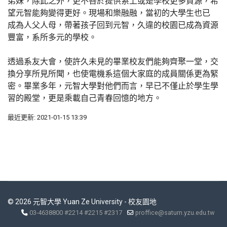
弟妹，除此之外，更不吝於提供系上或是學校更多資源，希
望元智能夠變得更好。現場和樂融融，當初的大學生也已
成為人父人母，帶著孩子回到元智，久違的校園已成為資源
豐富，系所多元的學校。
透過系友大會，使許久未見的畢業校友們能夠齊聚一堂，交
換分享所見所聞，也使電機系這個大家庭的成員關係更為緊
密。畢業多年，元智大學對他們而言，早已不僅止於學生學
習的殿堂，更是乘載自己青春回憶的地方。
最近更新: 2021-01-15 13:39
© 2026 元智大學 Yuan Ze University - 校友園地
03-4638800 #2214 #2215 #2317
proffice@saturn.yzu.edu.tw