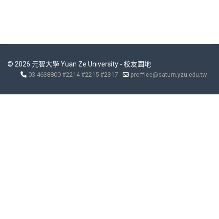
© 2026 元智大學 Yuan Ze University - 校友園地
03-4638800 #2214 #2215 #2317
proffice@saturn.yzu.edu.tw