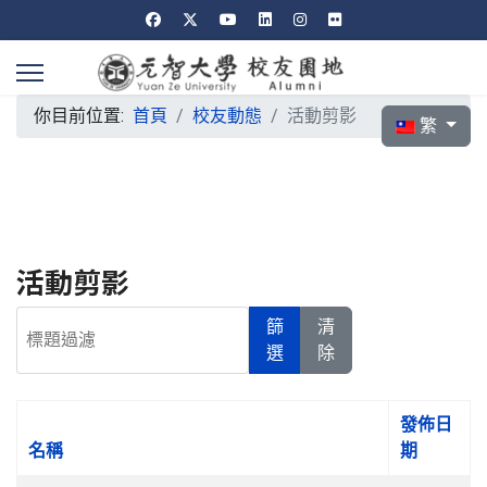
你目前位置:
首頁
校友動態
活動剪影
選擇你的語言
繁
活動剪影
標題過濾
篩
清
選
除
發佈日
名稱
期