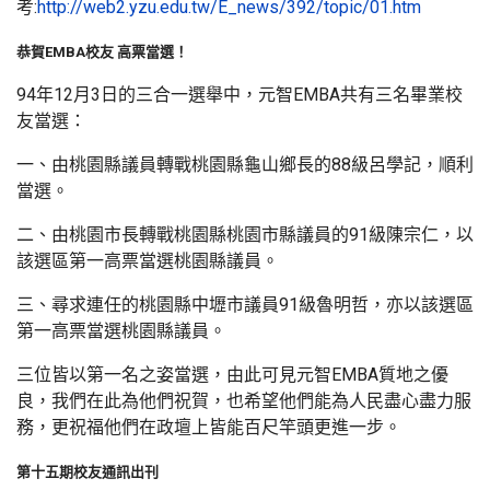
考:
http://web2.yzu.edu.tw/E_news/392/topic/01.htm
恭賀EMBA校友 高票當選！
94年12月3日的三合一選舉中，元智EMBA共有三名畢業校
友當選：
一、由桃園縣議員轉戰桃園縣龜山鄉長的88級呂學記，順利
當選。
二、由桃園市長轉戰桃園縣桃園市縣議員的91級陳宗仁，以
該選區第一高票當選桃園縣議員。
三、尋求連任的桃園縣中壢市議員91級魯明哲，亦以該選區
第一高票當選桃園縣議員。
三位皆以第一名之姿當選，由此可見元智EMBA質地之優
良，我們在此為他們祝賀，也希望他們能為人民盡心盡力服
務，更祝福他們在政壇上皆能百尺竿頭更進一步。
第十五期校友通訊出刊