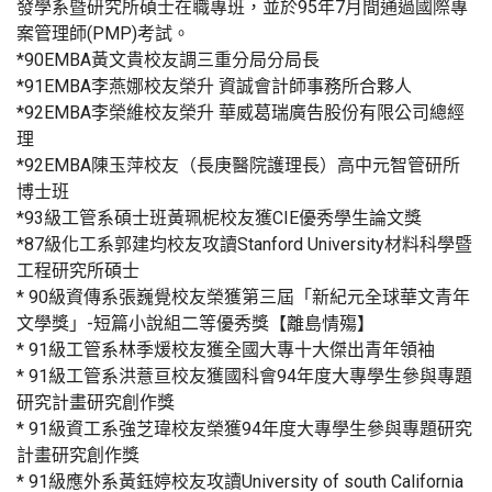
發學系暨研究所碩士在職專班，並於95年7月間通過國際專
案管理師(PMP)考試。
*90EMBA黃文貴校友調三重分局分局長
*91EMBA李燕娜校友榮升 資誠會計師事務所合夥人
*92EMBA李榮維校友榮升 華威葛瑞廣告股份有限公司總經
理
*92EMBA陳玉萍校友（長庚醫院護理長）高中元智管研所
博士班
*93級工管系碩士班黃珮柅校友獲CIE優秀學生論文獎
*87級化工系郭建均校友攻讀Stanford University材料科學暨
工程研究所碩士
* 90級資傳系張巍覺校友榮獲第三屆「新紀元全球華文青年
文學獎」-短篇小說組二等優秀獎【離島情殤】
* 91級工管系林季煖校友獲全國大專十大傑出青年領袖
* 91級工管系洪薏亘校友獲國科會94年度大專學生參與專題
研究計畫研究創作獎
* 91級資工系強芝瑋校友榮獲94年度大專學生參與專題研究
計畫研究創作獎
* 91級應外系黃鈺婷校友攻讀University of south California