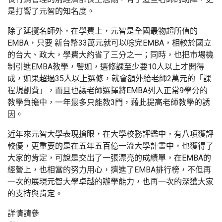
是打響了元智的知名度。
除了延攬名師外，在學費上，元智是全國最物超所值的
EMBA，只要 新台幣33萬元就可以唸完EMBA，相較於國立
的台大、政大，學費大約省了三分之一；同時，也把市場機
制引進EMBA教學，譬如，選修課至少要10人以上才開得
成，如果超過35人以上選修，就會額外給老師2萬元的「課
程規劃費」，而且也讓老師選擇將EMBA列入正常9學分的
教學負擔中，一年最多只能教3門，藉此提高老師教學的誘
因。
近年來元智大學表現搶眼，在大學校務評鑑中，有八項獲評
較優，更重要的是在五年五百億一流大學計畫中，也獲得了
大家的肯定，可說是交出了一張漂亮的成績單，在EMBA的
經營上，也相當的努力用心，擠進了EMBA排行榜，不但再
一次的展現元智大學卓越的辦學能力，也再一次的深獲大家
的支持與肯定。
詳情請參