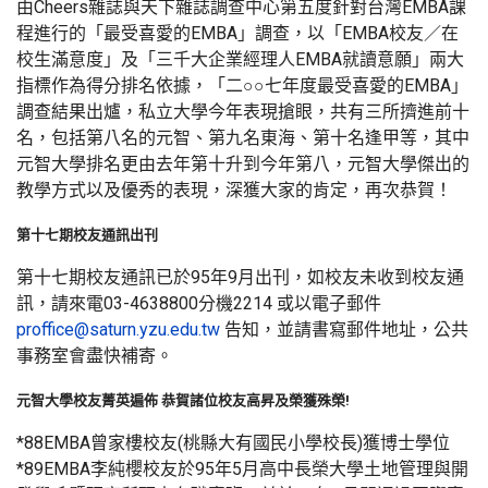
由Cheers雜誌與天下雜誌調查中心第五度針對台灣EMBA課
程進行的「最受喜愛的EMBA」調查，以「EMBA校友／在
校生滿意度」及「三千大企業經理人EMBA就讀意願」兩大
指標作為得分排名依據，「二○○七年度最受喜愛的EMBA」
調查結果出爐，私立大學今年表現搶眼，共有三所擠進前十
名，包括第八名的元智、第九名東海、第十名逢甲等，其中
元智大學排名更由去年第十升到今年第八，元智大學傑出的
教學方式以及優秀的表現，深獲大家的肯定，再次恭賀！
第十七期校友通訊出刊
第十七期校友通訊已於95年9月出刊，如校友未收到校友通
訊，請來電03-4638800分機2214 或以電子郵件
proffice@saturn.yzu.edu.tw
告知，並請書寫郵件地址，公共
事務室會盡快補寄。
元智大學校友菁英遍佈 恭賀諸位校友高昇及榮獲殊榮!
*88EMBA曾家樓校友(桃縣大有國民小學校長)獲博士學位
*89EMBA李純櫻校友於95年5月高中長榮大學土地管理與開