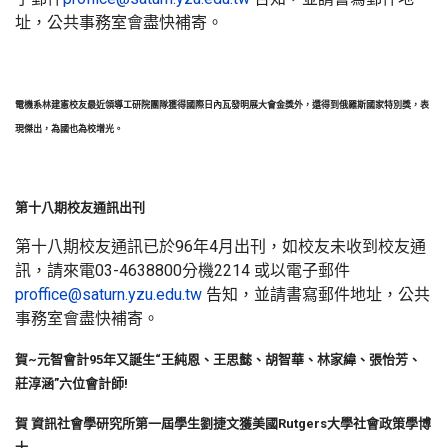
址，公共事務室會盡快補寄。
電機系林建憲校友最近領導工研院團隊獲得國際日內瓦發明展大會金獎外，還得到俄羅斯國家特別獎，表
現傑出，為國也為校增光。
第十八期校友通訊出刊
第十八期校友通訊已於96年4月出刊，如校友未收到校友通
訊，請來電03-4638800分機2214 或以電子郵件
proffice@saturn.yzu.edu.tw
告知，並請書寫郵件地址，公共
事務室會盡快補寄。
賀~元智會計95年又誕生“王純恩、王思懿、胡智華、林家緯、張怡芳、
莊淳涵”六位會計師!
賀 資訊社會學研究所第一屆學生劉捷文獲美國Rutgers大學社會政策學博
士