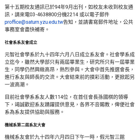
第十五期校友通訊已於94年9月出刊，如校友未收到校友通
訊，請來電03-4638800分機2214 或以電子郵件
proffice@saturn.yzu.edu.tw
告知，並請書寫郵件地址，公共
事務室會盡快補寄。
社會系系友會成立
元智社會學系於九十四年六月八日成立系友會。社會學系成
立迄今，雖然大學部只有兩屆畢業生，研究所只有一屆畢業
生，同學仍然興緻高昂，熱烈參與。大會中首先推選會長，
進行系友與師長的交流。大會結束前的摸彩活動，更掀起另
一波高潮。
目前社會學系系友人數114位，在首任會長孫國棋的領導
下，竭誠歡迎系友踴躍提供意見，各界不咅賜教，俾便社會
系為系友提供協助與服務。
機械系第二屆系友大會
機械系友會於九十四年六月四日下午一時，假元智三館