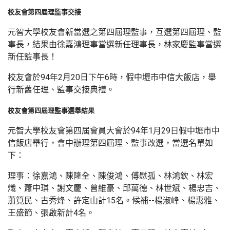
校友會第四屆理監事交接
元智大學校友會新當選之第四屆理監事，互選第四屆理、監
事長，結果由徐嘉鴻理事當選新任理事長，林家慶監事當選
新任監事長！
校友會於94年2月20日下午6時，假中壢市中信大飯店，舉
行新舊任理、監事交接典禮。
校友會第四屆理監事選舉結果
元智大學校友會第四屆會員大會於94年1月29日假中壢市中
信飯店舉行，會中辦理第四屆理、監事改選，當選名單如
下：
理事：徐嘉鴻、陳隆全、陳俊鴻、傅慰孤、林鴻欽、林宏
熾、蕭中琪、謝文慶、曾維豪、邱萬德、林世斌、楊忠吉、
蕭筧民、古秀烽、許定山計15名。候補--楊淑峰、楊惠雅、
王盛節、張啟新計4名。