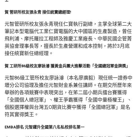
賀 管研所校友張永青 接任統寶總經理!
元智管研所校友張永青現任仁寶執行副總，主掌全球第二大
筆記本型電腦代工業仁寶電腦的大中國區的生產製造，曾任
飛利浦、摩托羅拉工程師及雅慶工業廠長、中華民國企管菁
英協會理事長等，擅長於生產營運和成本控制，將於3月底
接任統寶新任總經理。
賀 工研所86級校友廖詠濬 獲黃金兵團大進擊活動「全國總冠軍金牌獎」
元智86級工管所校友廖詠濬（本名廖廣毅）現任統一證券中
壢分公司協理及擔任元智財金系兼任講師。在期交所歷年來
舉辦的各項競賽中表現突出，在笫二屆小期兵擂台賽獲得
「全國個人總冠軍」、權王爭霸獲得「全國中量極權王」、
個股選擇權與台灣五O期貨比賽中獲得「全國總冠軍」是名
符其實得獎王。
EMBA排名 元智躍升全國第八名私校排名第一