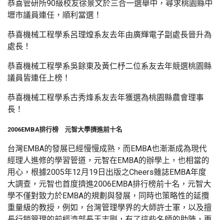
恭喜管研所90級校友徐景文於三合一選舉中，尋求桃園縣中
壢市議員連任，順利當選！
恭喜機械工程學系呂理煌系友去年由廣輝電子副處長晉升為
處長！
恭喜機械工程學系吳餘東及黃仁杼二位系友去年競選桃園縣
議員皆連任上榜！
恭喜機械工程學系古秀烽系友去年獲選為桃園縣農會理事
長！
2006EMBA排行榜 元智大學擠進前十名
台灣EMBA的發展已經慢慢成熟，而EMBA也漸漸成為現代
經理人進修的學習管道，元智在EMBA的辦學上，也相當的
用心，根據2005年12月19日出版之Cheers雜誌EMBA年度
大調查，元智也首度擠進2006EMBA排行榜前十名，元智大
學不僅對致力於EMBA的規劃與發展，同時也策略性的延攬
重量級的教授，例如，台灣管理學界的大師許士軍，以及擅
長行銷管理的前經濟部長王志剛，有了這些名師的助陣，更