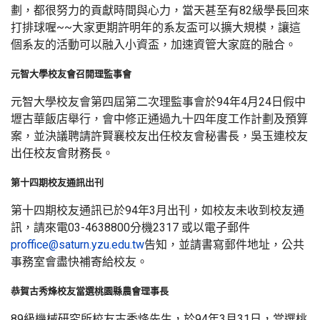
劃，都很努力的貢獻時間與心力，當天甚至有82級學長回來
打排球喔~~大家更期許明年的系友盃可以擴大規模，讓這
個系友的活動可以融入小資盃，加速資管大家庭的融合。
元智大學校友會召開理監事會
元智大學校友會第四屆第二次理監事會於94年4月24日假中
壢古華飯店舉行，會中修正通過九十四年度工作計劃及預算
案，並決議聘請許賢襄校友出任校友會秘書長，吳玉連校友
出任校友會財務長。
第十四期校友通訊出刊
第十四期校友通訊已於94年3月出刊，如校友未收到校友通
訊，請來電03-4638800分機2317 或以電子郵件
proffice@saturn.yzu.edu.tw
告知，並請書寫郵件地址，公共
事務室會盡快補寄給校友。
恭賀古秀烽校友當選桃園縣農會理事長
89級機械研究所校友古秀烽先生，於94年3月31日，當選桃