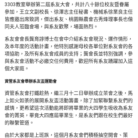
3303教室舉辦第二屆系友大會，共計八十餘位校友暨眷屬
參加，王立文副校長、徐澤志主任秘書、機械系徐業良主任
皆應邀出席致詞，傑出系友、桃園縣農會古秀烽理事長也偕
同夫人蒞臨會場，與系友歡聚，場面熱烈。
系友會會長龔育諄博士在會中介紹系友會現況、運作情形，
及本年度的活動計畫，他特別感謝母校各單位對系友會的各
項協助，及所有系友會成員的支持；龔會長並特別強調，參
與系友會活動不必繳交任何費用，歡迎所有系友踴躍加入這
個大家庭。
資管系友會舉辦系友盃運動會
資管系友會打鐵趁熱，繼三月十二日舉辦成立茶會之後，馬
上如火如荼的展開系友盃活動籌畫，除了加緊聯繫系友們的
感情，更希望這次活動能將即將畢業的大四學生吸收為系友
會的菁英，畢竟大四應屆畢業生，是系友們跟在校生們最好
的聯繫管道。
由於大家都是上班族，這個月系友會們積極抽空開會、策