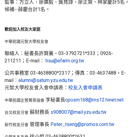
監事：方立人、廖廣毅、龔育諄、廖正賢、林家慶計5名。
候補--薛慶台計1名。
歡迎加入校友大家庭
中華民國元智大學校友會
聯絡人：秘書長許賢襄‧03-3792721*333；0926-
211211；E-mail：
hsu@efarm.org.tw
公共事務室 03-4638800*2317；傳真：03-4637488，E-
mail：
alumni@saturn.yzu.edu.tw
元智大學校友會入會申請表：
校友入會申請表
李秘書長
cposm168@ms12.hinet.net
中華民國企管菁英協會
蘇財務長
s908007@mail.yzu.edu.tw
台北校友分會
曾理事長
Peter_tseng@promos.com.tw
新竹校友分會
徐小姐 03-4638800*2631
企管系系友會