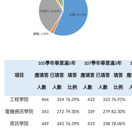
學年畢業滿
年
學年畢業滿
年
105
5
107
3
項目
應填答
已填答
填答
應填答
已填答
填答
應
人數
人數
比例
人數
人數
比例
工程學院
464
354
76.29%
433
333
76.91%
電機通訊學院
343
272
79.30%
339
279
82.30%
資訊學院
449
343
76.39%
433
338
78.06%