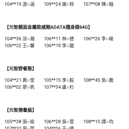
104**19 游○涵 109**24 謝○棕 107**08 陳○翰
【元智鏡面金屬款威剛ADATA隨身碟64G】
104**36 涂○瀚 106**11 林○德 106**26 李○峻
106**32 王○馨 106**19 李○龍
【元智野餐墊】
104**21 黃○堂 105**15 李○毅 108**45 吳○震
106**02 廖○帆 107**34 盧○杉
【元智摺疊扇】
105**38 張○瑜 106**28 吳○萱 108**15 譚○均
107**20 辜○萱 104**26 王○儀