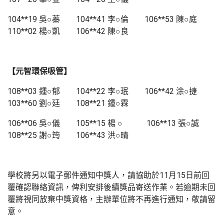
104**19 吳○蓁 104**41 李○倫 106**53 陳○庭
110**02 楊○凱 106**42 陳○良
【元智環保吸管】
108**03 鍾○郁 104**22 李○珉 106**42 涂○捷
103**60 劉○廷 108**21 鍾○霖
106**06 吳○儀 105**15 楊 ○ 106**13 張○誠
108**25 謝○筠 106**43 洪○晴
學校將另以電子郵件通知中獎人，請協助於11月15日前回
覆確認聯絡資訊，俾利安排後續獎品寄送作業。若逾期未回
覆將視同放棄中獎資格，主辦單位將不再進行通知，敬請留
意。