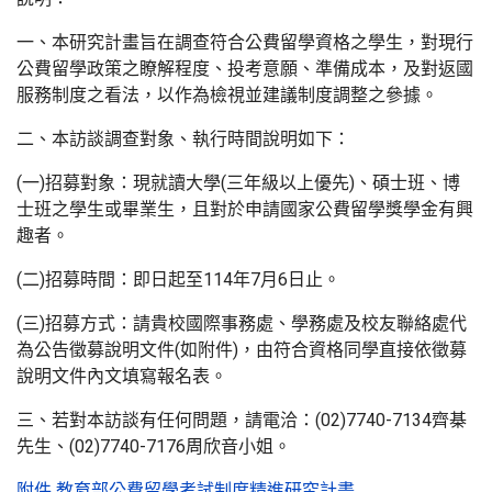
一、本研究計畫旨在調查符合公費留學資格之學生，對現行
公費留學政策之瞭解程度、投考意願、準備成本，及對返國
服務制度之看法，以作為檢視並建議制度調整之參據。
二、本訪談調查對象、執行時間說明如下：
(一)招募對象：現就讀大學(三年級以上優先)、碩士班、博
士班之學生或畢業生，且對於申請國家公費留學獎學金有興
趣者。
(二)招募時間：即日起至114年7月6日止。
(三)招募方式：請貴校國際事務處、學務處及校友聯絡處代
為公告徵募說明文件(如附件)，由符合資格同學直接依徵募
說明文件內文填寫報名表。
三、若對本訪談有任何問題，請電洽：(02)7740-7134齊棊
先生、(02)7740-7176周欣音小姐。
附件 教育部公費留學考試制度精進研究計畫