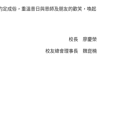
們約定成俗，重溫昔日與恩師及朋友的歡笑，喚起
校長 廖慶榮
校友總會理事長 魏崑楠