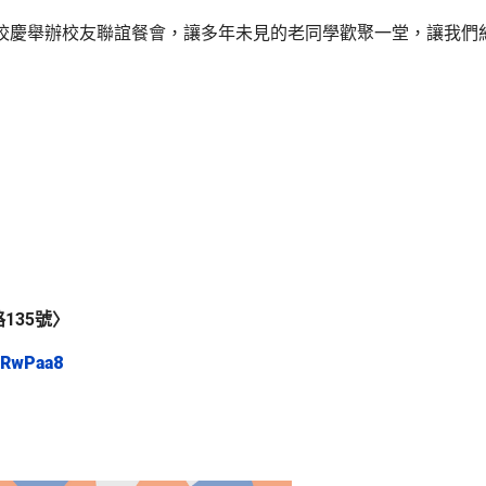
年校慶舉辦校友聯誼餐會，讓多年未見的老同學歡聚一堂，讓我
】
135號〉
vRwPaa8