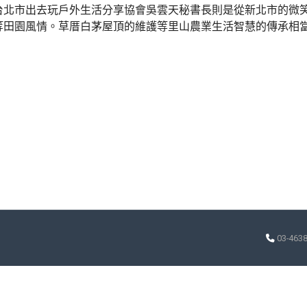
台北市出去玩戶外生活分享協會吳雲天秘書長則是從新北市的微
等田園風情。草厝白茅屋頂的維護等里山農業生活智慧的傳承相
。
03-463