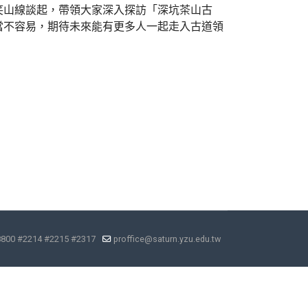
笑山線談起，帶領大家深入探訪「深坑茶山古
當不容易，期待未來能有更多人一起走入古道領
8800 #2214 #2215 #2317
proffice@saturn.yzu.edu.tw