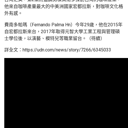
他來自咖啡產量最大的中美洲國家宏都拉斯，對咖啡文化格
外有感。
費南多帕瑪（Fernando Palma Hn）今年29歲，他在2015年
自宏都拉斯來台，2017年取得元智大學工業工程與管理碩
士學位後，以演藝、模特兒等職業留台。（待續）
詳全文：https://udn.com/news/story/7266/6345033