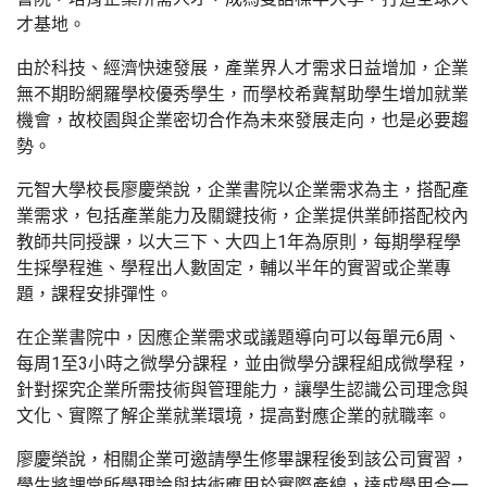
才基地。
由於科技、經濟快速發展，產業界人才需求日益增加，企業
無不期盼網羅學校優秀學生，而學校希冀幫助學生增加就業
機會，故校園與企業密切合作為未來發展走向，也是必要趨
勢。
元智大學校長廖慶榮說，企業書院以企業需求為主，搭配產
業需求，包括產業能力及關鍵技術，企業提供業師搭配校內
教師共同授課，以大三下、大四上1年為原則，每期學程學
生採學程進、學程出人數固定，輔以半年的實習或企業專
題，課程安排彈性。
在企業書院中，因應企業需求或議題導向可以每單元6周、
每周1至3小時之微學分課程，並由微學分課程組成微學程，
針對探究企業所需技術與管理能力，讓學生認識公司理念與
文化、實際了解企業就業環境，提高對應企業的就職率。
廖慶榮說，相關企業可邀請學生修畢課程後到該公司實習，
學生將課堂所學理論與技術應用於實際產線，達成學用合一