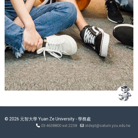
© 2026 元智大學 Yuan Ze University - 學務處
03-4638800 ext.2238
stdept@saturn.yzu.edu.tw