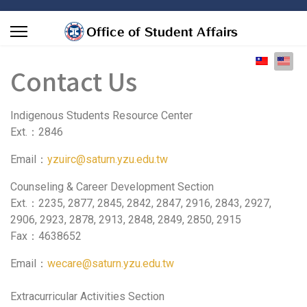
Select you
Contact Us
Indigenous Students Resource Center
Ext.：2846
Email：
yzuirc@saturn.yzu.edu.tw
Counseling & Career Development Section
Ext.：2235, 2877, 2845, 2842, 2847, 2916, 2843, 2927,
2906, 2923, 2878, 2913, 2848, 2849, 2850, 2915
Fax：4638652
Email：
wecare@saturn.yzu.edu.tw
Extracurricular Activities Section