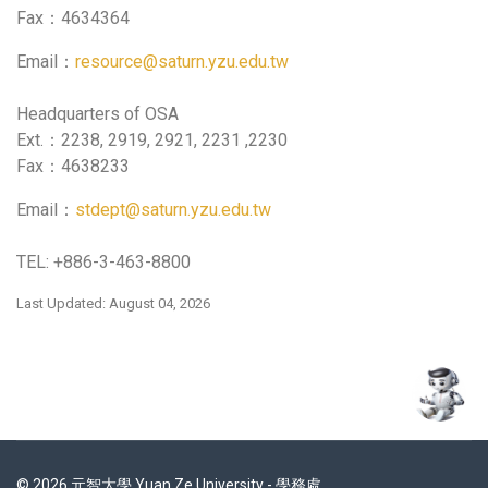
Fax：4634364
Email：
resource@saturn.yzu.edu.tw
Headquarters of OSA
Ext.：2238, 2919, 2921, 2231 ,2230
Fax：4638233
Email：
stdept@saturn.yzu.edu.tw
TEL: +886-3-463-8800
Last Updated: August 04, 2026
© 2026 元智大學 Yuan Ze University - 學務處