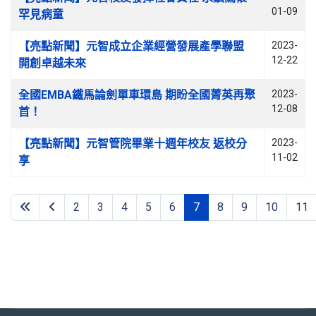
01-09
罕見病童
【亮點新聞】元智成立企業經營發展產學聯盟
2023-
12-22
開創卓越未來
全國EMBA鐵馬論劍單車環島 期盼全國菁英再聚
2023-
12-08
首！
【亮點新聞】元智管院畢業十週年校友 返校分
2023-
11-02
享
2
3
4
5
6
7
8
9
10
11
第 7 頁，共 24 頁