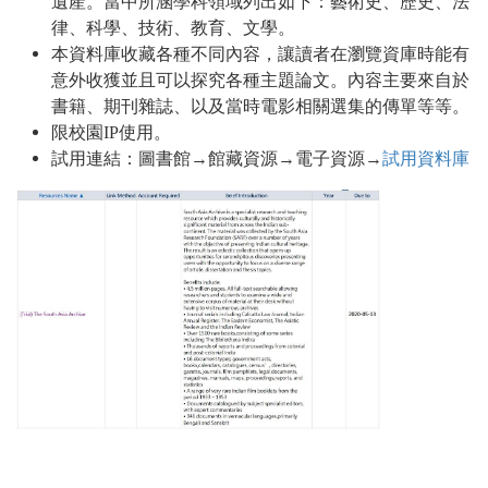
遺
當中所涵學科領域列出如下
藝術史
歷史
法
產
。
：
、
、
律
科學
技術
教育
文學
、
、
、
、
。
本資料庫收藏各種不同
容
讓讀者在瀏覽資庫時能有
內
，
意外收獲並且可以探究各種主題論文
容主要來自於
。
內
書籍
期刊雜誌
以及當時電影相關選集的傳單等等
、
、
。
限校園
IP
使用。
試用連結：圖書館
館藏資源
電子資源
→
→
→
試用資料庫