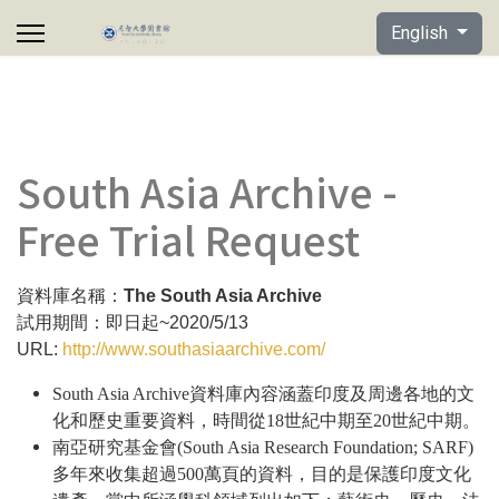
Select your lan
English
South Asia Archive -
Free Trial Request
資料庫名稱：
The South Asia Archive
試用期間：即日起
~2020/5/13
URL:
http://www.southasiaarchive.com/
資料庫
容涵蓋印度及周邊各地的文
South Asia Archive
內
化和歷史重要資料
時間從
世紀中期至
世紀中期
，
18
20
。
南亞研究基金會
(South Asia Research Foundation; SARF)
多年來收集超過
萬頁的資料
目的是保護印度文化
500
，