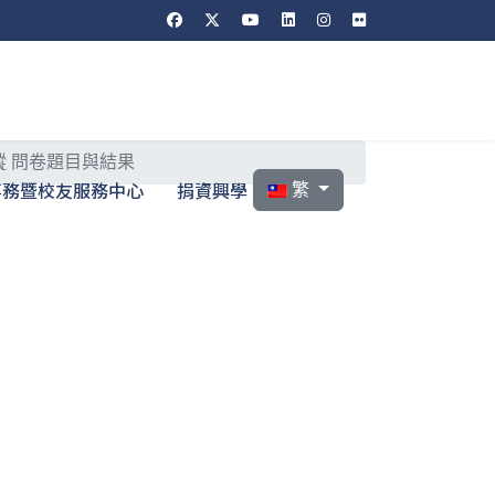
蹤 問卷題目與結果
選擇你的語言
事務暨校友服務中心
捐資興學
繁