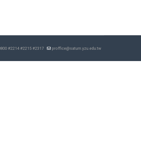
8800 #2214 #2215 #2317
proffice@saturn.yzu.edu.tw