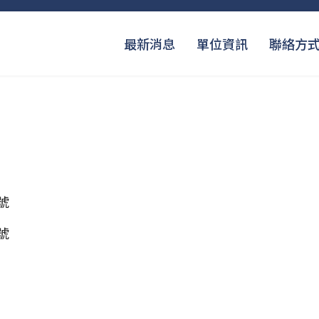
最新消息
單位資訊
聯絡方
號
號