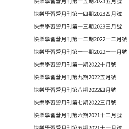
快樂學習營月刊第十五期2023五月號
快樂學習營月刊第十四期2023四月號
快樂學習營月刊第十三期2023三月號
快樂學習營月刊第十二期2022十二月號
快樂學習營月刊第十一期2022十一月號
快樂學習營月刊第十期2022十月號
快樂學習營月刊第九期2022五月號
快樂學習營月刊第八期2022四月號
快樂學習營月刊第七期2022三月號
快樂學習營月刊第六期2021十二月號
快樂學習營月刊第五期2021十一月號