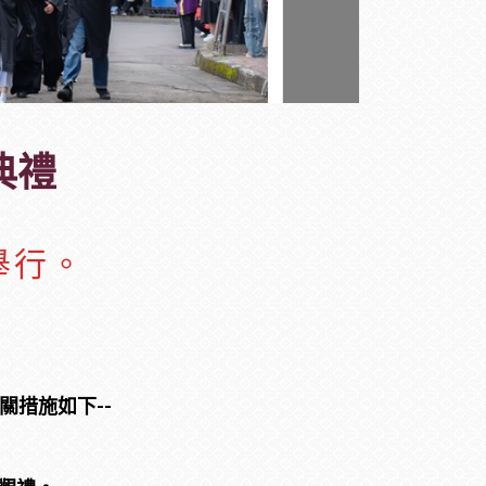
典禮
舉行。
關措施如下--