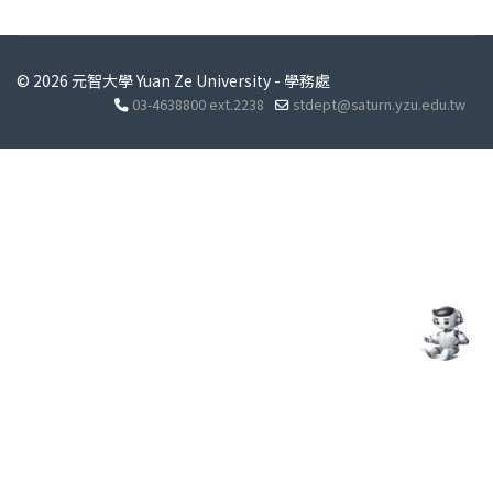
© 2026 元智大學 Yuan Ze University - 學務處
03-4638800 ext.2238
stdept@saturn.yzu.edu.tw