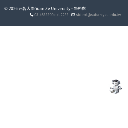
© 2026 元智大學 Yuan Ze University - 學務處
03-4638800 ext.2238
stdept@saturn.yzu.edu.tw