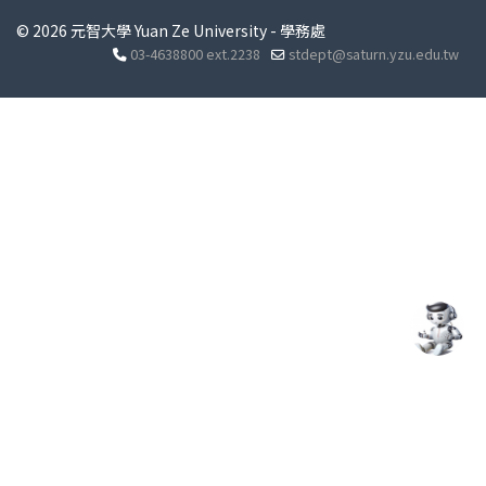
© 2026 元智大學 Yuan Ze University - 學務處
03-4638800 ext.2238
stdept@saturn.yzu.edu.tw