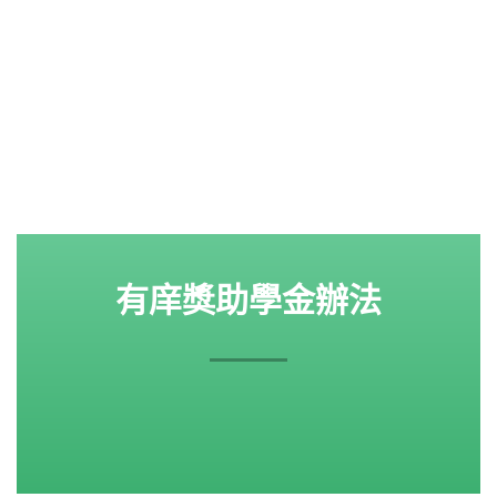
有庠獎助學金辦法