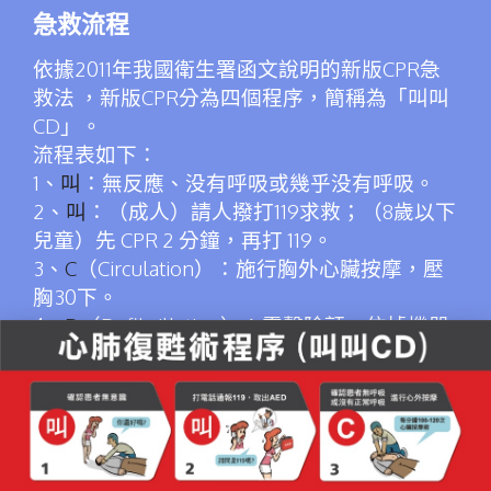
急救流程
依據2011年我國衛生署函文說明的新版CPR急
救法 ，新版CPR分為四個程序，簡稱為「叫叫
CD」。
流程表如下：
1、
叫
：無反應、没有呼吸或幾乎没有呼吸。
2、
叫
：（成人）請人撥打119求救；（8歲以下
兒童）先 CPR 2 分鐘，再打 119。
3、
C
（Circulation）：施行胸外心臟按摩，壓
胸30下。
4、
D
（Defibrillation）：電擊除顫，依據機器
指示操作進行急救。