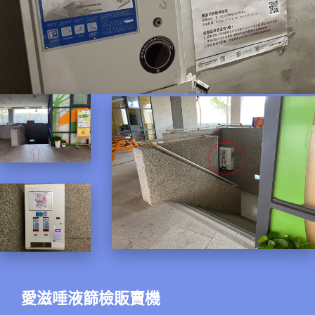
愛滋唾液篩檢販賣機