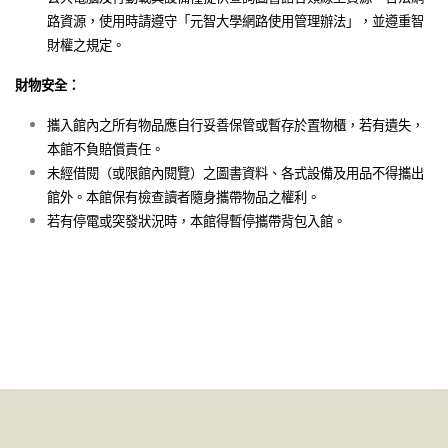
路資源，使用時請遵守「元智大學網路使用管理辦法」，並遵重智
財權之規定。
財物安全：
攜入館內之所有物品應自行妥善保管或暫存於置物櫃，若有遺失，
本館不負賠償責任。
未經借閱（或限館內閱覽）之圖書資料、各式設備及用品不得攜出
館外。本館保有檢查讀者隨身攜帶物品之權利。
若有停電或突發狀況時，本館得暫停攜帶背包入館。