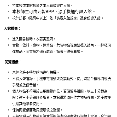
持本校或本館核發之本人有效證件入館。
本校師生可由元智APP，憑手機通行證入館。
校外訪客（限高中以上）依「訪客入館規定」憑身份證入館。
入館禮儀：
進入圖書館時，衣著需整齊。
食物、飲料、寵物、違禁品、危險物品等嚴禁攜入館內。一經發現
違規品，圖書館將逕行處置，讀者不得有異議。
閱覽禮儀：
未經允許不得於館內進行拍攝。
不得大聲喧譁。手機來電訊號改為震動式，使用時請至樓梯間或洗
手間並放低音量。
個人物品不得用於占用閱覽座位。若須暫時離開，以三十分鐘為
限；逾三十分鐘經查獲者，本館得將原座位之物品移開，將座位提
供給其他讀者使用。
保持閱覽桌面及周遭環境之整潔。
公共電腦及行動載具設備僅提供查詢圖書館各類線上資源、合法網