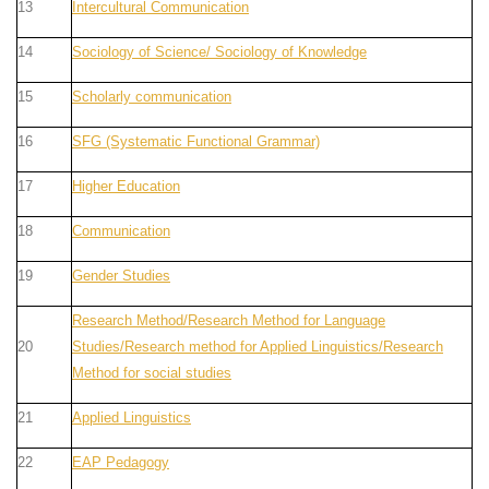
13
Intercultural Communication
14
Sociology of Science/ Sociology of Knowledge
15
Scholarly communication
16
SFG (Systematic Functional Grammar)
17
Higher Education
18
Communication
19
Gender Studies
Research Method/Research Method for Language
20
Studies/Research method for Applied Linguistics/Research
Method for social studies
21
Applied Linguistics
22
EAP Pedagogy