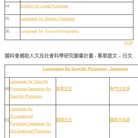
34
English for Legal Purposes
35
Language for Design Purposes
36
Language for Tourism/Hospitality
TOP
國科會補助人文及社會科學研究圖書計畫 - 專業語文 – 日文
Languages for Specific Purposes - Japanes
e
Language for Specific
00
Purposes/Japanese for
專業日文
専門日本語
Specific Purposes
Language for
Occupational
01
職場日文
職場日本語
Purposes/Japanese for
Occupational Purposes