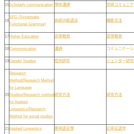
15
Scholarly communication
學術溝通
学術コミュニケ
SFG (Systematic
16
系統功能語法
機能文法
Functional Grammar)
17
Higher Education
高等教育
高等教育
18
Communication
溝通
コミュニケーシ
19
Gender Studies
性別研究
ジェンダー研究
Research
Method/Research Method
for Language
20
Studies/Research method
研究方法
研究方法
for Applied
Linguistics/Research
Method for social studies
21
Applied Linguistics
應用語言學
応用言語学