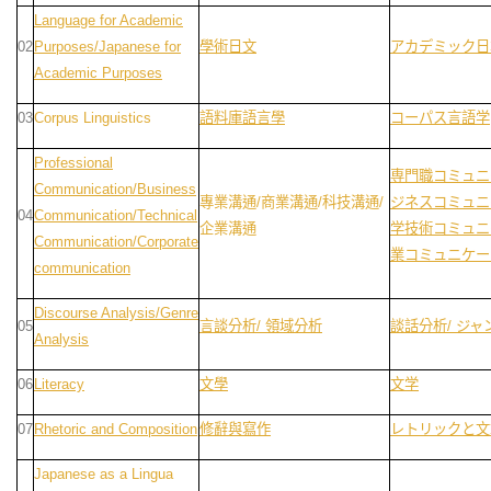
Language for Academic
02
Purposes/Japanese for
學術日文
アカデミック日
Academic Purposes
03
Corpus Linguistics
語料庫語言學
コーパス言語学
Professional
専門職コミュニ
Communication/Business
專業溝通/商業溝通/科技溝通/
ジネスコミュニ
04
Communication/Technical
企業溝通
学技術コミュニ
Communication/Corporate
業コミュニケー
communication
Discourse Analysis/Genre
05
言談分析/ 領域分析
談話分析/ ジャ
Analysis
06
Literacy
文學
文学
07
Rhetoric and Composition
修辭與寫作
レトリックと文
Japanese as a Lingua