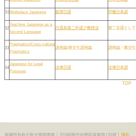
31
Workplace Japanese
藍領日語
労働日本語
Teaching Japanese as a
32
日語為第二外語之教授法
第二言語として
Second Language
Pragmatics/Cross-cultural
33
語用論/跨文化語用論
語用論／異文化
Pragmatics
Japanese for Legal
34
法律日語
法律日本語
Purposes
TOP
版權所有©元智大學圖書館 │ 320桃園市中壢區遠東路135號 │
隱私