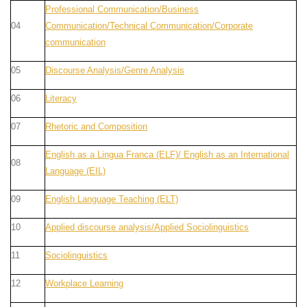
Professional Communication/Business
04
Communication/Technical Communication/Corporate
communication
05
Discourse Analysis/Genre Analysis
06
Literacy
07
Rhetoric and Composition
English as a Lingua Franca (ELF)/ English as an International
08
Language (EIL)
09
English Language Teaching (ELT)
10
Applied discourse analysis/Applied Sociolinguistics
11
Sociolinguistics
12
Workplace Learning