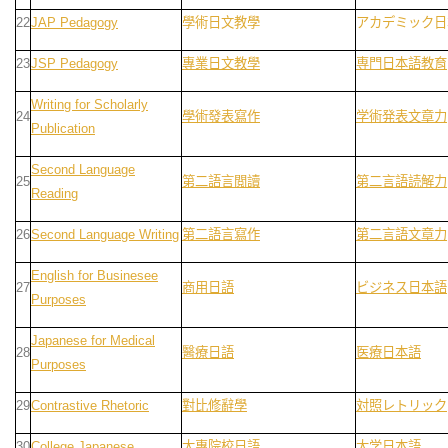
22
JAP Pedagogy
學術日文教學
アカデミック日
23
JSP Pedagogy
專業日文教學
専門日本語教育
Writing for Scholarly
24
學術發表寫作
学術発表文章力
Publication
Second Language
25
第二語言閲讀
第二言語読解力
Reading
26
Second Language Writing
第二語言寫作
第二言語文章力
English for Businesee
27
商用日語
ビジネス日本語
Purposes
Japanese for Medical
28
醫療日語
医療日本語
Purposes
29
Contrastive Rhetoric
對比修辭學
対照レトリック
30
College Japanese
大專院校日語
大学日本語