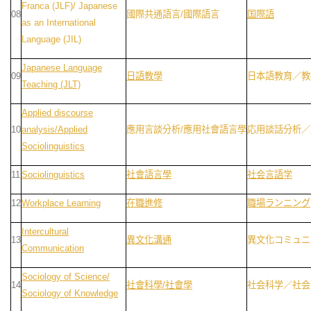
Franca (JLF)/ Japanese
08
國際共通語言/國際語言
国際語
as an International
Language (JIL)
Japanese Language
09
日語教學
日本語教育／教
Teaching (JLT)
Applied discourse
10
analysis/Applied
應用言談分析/應用社會語言學
応用談話分析／
Sociolinguistics
11
Sociolinguistics
社會語言學
社会言語学
12
Workplace Learning
在職進修
職場ランニング
Intercultural
13
異文化溝通
異文化コミュニ
Communication
Sociology of Science/
14
社會科學/社會學
社会科学／社会
Sociology of Knowledge