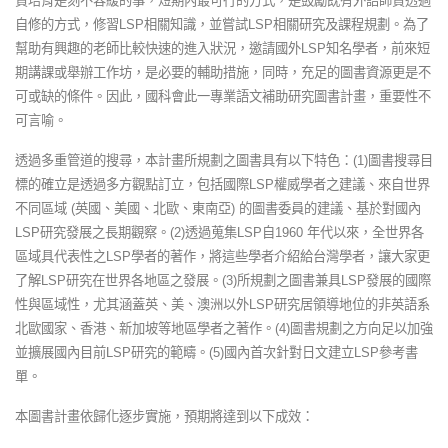
資培育是刻不容緩的事，短期內最可行的方式，是鼓勵既有外語師資透過
自修的方式，修習LSP相關知識，並嘗試LSP相關研究及課程規劃。為了
幫助有興趣的老師比較快速的進入狀況，邀請國外LSP知名學者，前來短
期講課或舉辦工作坊，是必要的輔助措施，同時，充足的圖書資源更是不
可或缺的條件。因此，國科會此一專業語文補助研究圖書計畫，重要性不
可言喻。
透過多重管道的搜尋，本計畫所規劃之圖書具有以下特色：(1)圖書搜尋目
標的確立是透過多方觀點訂立，包括國際LSP權威學者之建議、來自世界
不同區域 (英國、美國、北歐、東南亞) 的圖書委員的建議、基於對國內
LSP研究發展之長期觀察。(2)透過蒐集LSP自1960 年代以來，全世界各
區域具代表性之LSP學者的著作，將這些學者介紹給台灣學者，讓大家更
了解LSP研究在世界各地區之發展。(3)所規劃之圖書兼具LSP發展的國際
性與區域性，尤其涵蓋英、美、澳洲以外LSP研究居領導地位的非英語系
北歐國家、香港、新加坡等地區學者之著作。(4)圖書規劃之方向足以加強
並擴展國內目前LSP研究的範疇。(5)國內首次針對日文建立LSP參考書
單。
本圖書計畫依歸化逐步實施，預期將達到以下成效：