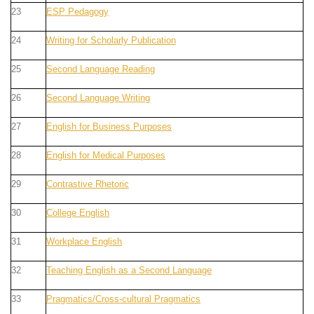
23
ESP Pedagogy
24
Writing for Scholarly Publication
25
Second Language Reading
26
Second Language Writing
27
English for Business Purposes
28
English for Medical Purposes
29
Contrastive Rhetoric
30
College English
31
Workplace English
32
Teaching English as a Second Language
33
Pragmatics/Cross-cultural Pragmatics