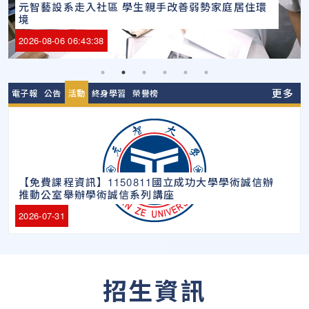
元智人社學院深化專業、接軌AI 培養新世代職場人
元智藝設系走入社區 學生親手改善弱勢家庭居住環
元智大學奪冠！台灣年薪最高私立大學 年賺破62
2026-08-05 02:35:32
2026-08-04 06:44:38
才
境
元智資工勇奪中國工程師學會學生論文競賽3獎項
萬、企業愛用 輾壓老牌私校
2026-08-06 06:45:30
2026-08-06 06:43:38
2026-08-04 06:32:28
2026-07-27 04:27:56
更多
電子報
公告
活動
終身學習
榮譽榜
【免費課程資訊】1150811國立成功大學學術誠信辦
推動公室舉辦學術誠信系列講座
2026-07-31
招生資訊