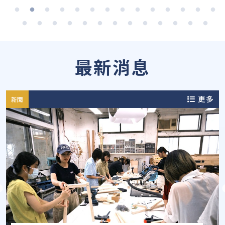
最新消息
更多
新聞
泰國KMUTT校長率團訪元智 見證實習成果深化雙聯
AI 時代，元智管院超前部署，打造接軌全球的未來
學位合作
人才