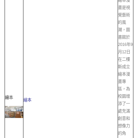
繪本漫
畫是視
覺藝術
的風
潮，圖
書館於
2016年9
月12日
在二樓
新成立
繪本漫
畫專
區，為
校園增
繪本
繪本
添了一
處充滿
創意和
想像力
的角