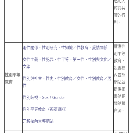
起加入
經典共
讀的行
列。
響應性
兩性關係
、
性別研究
、
性知識／性教育
、
愛情關係
別平等
女性主義
、
性犯罪
、
性平等
、
第三性
、
性別與文化／
教育，
文學
設置校
性別平等
內宣導
性別與社會
、
性史
、
性別教育／女性
、
性別教育／男
教育
網站並
性
提供圖
書館相
性別歧視
、
Sex / Gender
關館藏
性別平等教育（視聽資料）
資源。
元智校內宣導網站