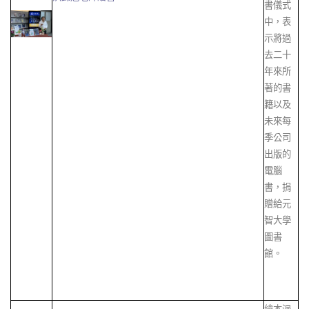
書儀式
中，表
示將過
去二十
年來所
著的書
籍以及
未來每
季公司
出版的
電腦
書，捐
贈給元
智大學
圖書
館。