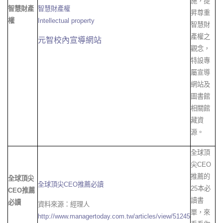
施，提
智慧財產
智慧財產權
昇尊重
權
Intellectual property
智慧財
產權之
元智校內宣導網站
觀念，
特設專
屬宣導
網站及
圖書館
相關館
藏資
源。
全球頂
尖CEO
推薦的
全球頂尖
全球頂尖CEO推薦必讀
25本必
CEO推薦
讀書
必讀
資料來源：經理人
單，來
http://www.managertoday.com.tw/articles/view/51245