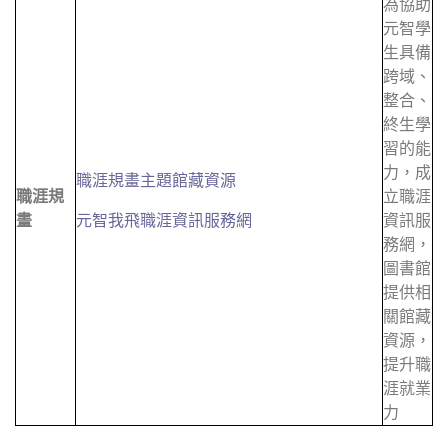
為協助
元智學
生具備
跨域、
整合、
終生學
習的能
力，成
職涯規畫主題館藏資源
職涯規
立職涯
畫
元智我飛職涯資訊服務網
資訊服
務網，
圖書館
提供相
關館藏
資源，
提升職
涯就業
力