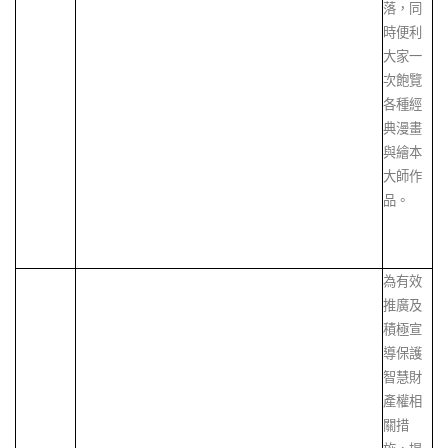
落，同
時便利
大家一
次飽覽
各種經
典漫畫
與繪本
大師作
品。
為有效
推廣及
積極宣
導保護
智慧財
產權相
關措