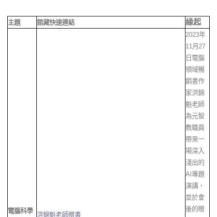
緣起
主題
館藏快速連結
2023年
11月27
日電腦
領域暢
銷書作
家洪錦
魁老師
為元智
教職員
帶來一
場深入
淺出的
AI專題
演講，
並於會
後的贈
電腦科學
洪錦魁老師贈書