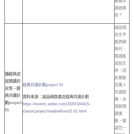
看看你
讀過哪
些？
誠品相
信文字
能跨越
時代、
閱讀能
成就生
命，因
讓經典成
此推動
就閱讀的
經典共讀計劃project 01
百萬人
永恆－經
共讀經
典共讀計
資料來源：誠品網路書店經典共讀計劃
典，台
劃project
https://events.eslite.com/2020/160415-
灣新閱
01
classicproject/read/editors01-01.html
讀運
動，邀
請您一