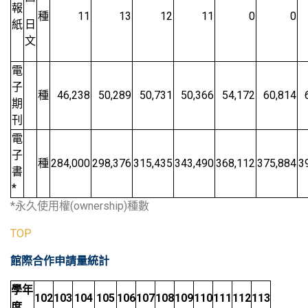
報
種
11
13
12
11
0
0
紙
日
文
電
子
種
46,238
50,289
50,731
50,366
54,172
60,814
期
刊
電
子
種
284,000
298,376
315,435
343,490
368,112
375,884
3
書
*
*永久使用權(ownership)種數
TOP
館際合作申請量統計
學年
102
103
104
105
106
107
108
109
110
111
112
113
度