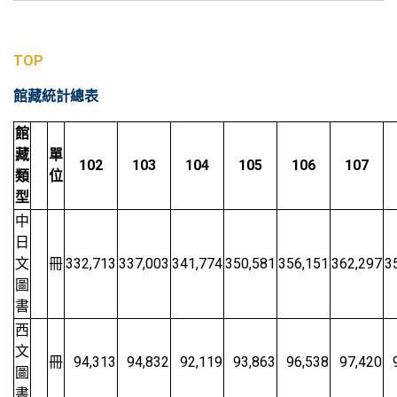
TOP
館藏統計總表
館
藏
單
102
103
104
105
106
107
類
位
型
中
日
文
冊
332,713
337,003
341,774
350,581
356,151
362,297
3
圖
書
西
文
冊
94,313
94,832
92,119
93,863
96,538
97,420
圖
書