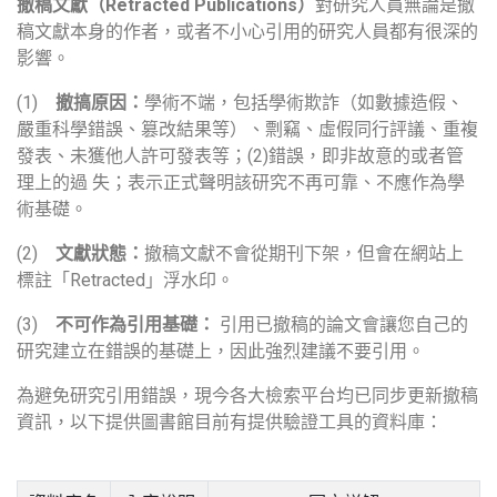
撤稿文獻（Retracted Publications）
對研究人員無論是撤
稿文獻本身的作者，或者不小心引用的研究人員都有很深的
影響。
(1)
撤搞原因：
學術不端，包括學術欺詐（如數據造假、
嚴重科學錯誤、篡改結果等）、剽竊、虛假同行評議、重複
發表、未獲他人許可發表等；(2)錯誤，即非故意的或者管
理上的過 失；表示正式聲明該研究不再可靠、不應作為學
術基礎。
(2)
文獻狀態：
撤稿文獻不會從期刊下架，但會在網站上
標註「Retracted」浮水印。
(3)
不可作為引用基礎：
引用已撤稿的論文會讓您自己的
研究建立在錯誤的基礎上，因此強烈建議不要引用。
為避免研究引用錯誤，現今各大檢索平台均已同步更新撤稿
資訊，以下提供圖書館目前有提供驗證工具的資料庫：