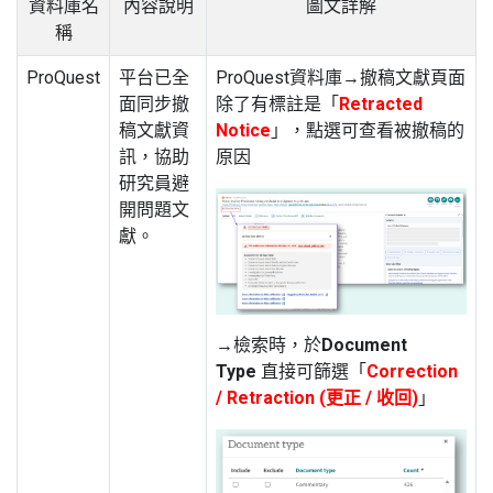
資料庫名
內容說明
圖文詳解
稱
ProQuest
平台已全
ProQuest資料庫→撤稿文獻頁面
面同步撤
除了有標註是「
Retracted
稿文獻資
Notice
」，點選可查看被撤稿的
訊，協助
原因
研究員避
開問題文
獻。
→檢索時，於
Document
Type
直接可篩選「
Correction
/ Retraction (更正 / 收回)
」