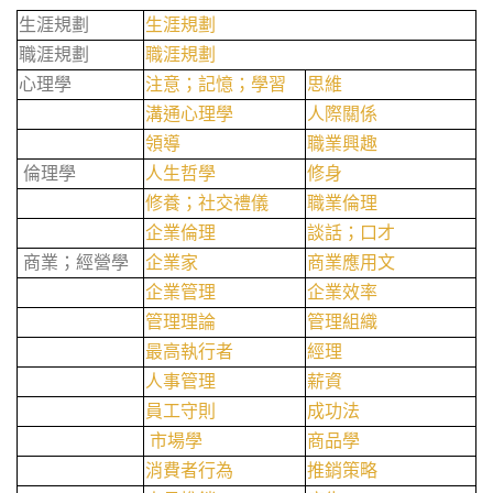
生涯規劃
生涯規劃
職涯規劃
職涯規劃
心理學
注意；記憶；學習
思維
溝通心理學
人際關係
領導
職業興趣
倫理學
人生哲學
修身
修養；社交禮儀
職業倫理
企業倫理
談話；口才
商業；經營學
企業家
商業應用文
企業管理
企業效率
管理理論
管理組織
最高執行者
經理
人事管理
薪資
員工守則
成功法
市場學
商品學
消費者行為
推銷策略