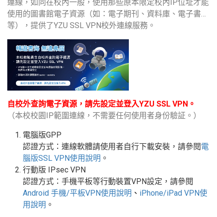
連線，如同在校內一般，使用那些原本限定校內IP位址才能
使用的圖書館電子資源（如：電子期刊、資料庫、電子書…
等），提供了YZU SSL VPN校外連線服務。
自校外查詢電子資源，請先設定並登入YZU SSL VPN。
（本校校園IP範圍連線，不需要任何使用者身份驗証。）
電腦版GPP
認證方式：連線軟體請使用者自行下載安裝，請參閱
電
腦版
SSL VPN
使用說明
。
行動版
IPsec VPN
認證方式：手機平板等行動裝置
VPN
設定
，請參閱
Android
手機
/
平板
VPN使用說明
、
iPhone/iPad VPN
使
用說明
。