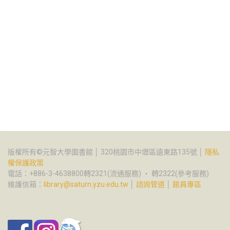
版權所有©元智大學圖書館 │ 320桃園市中壢區遠東路135號 │
隱私
權保護政策
電話：+886-3-4638800轉2321(流通服務) ‧ 轉2322(參考服務)
維護信箱：
library@saturn.yzu.edu.tw
│
諮詢管道
│
館員專區