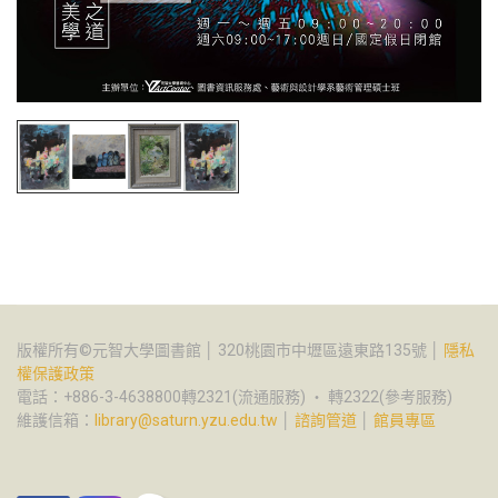
版權所有©元智大學圖書館 │ 320桃園市中壢區遠東路135號 │
隱私
權保護政策
電話：+886-3-4638800轉2321(流通服務) ‧ 轉2322(參考服務)
維護信箱：
library@saturn.yzu.edu.tw
│
諮詢管道
│
館員專區