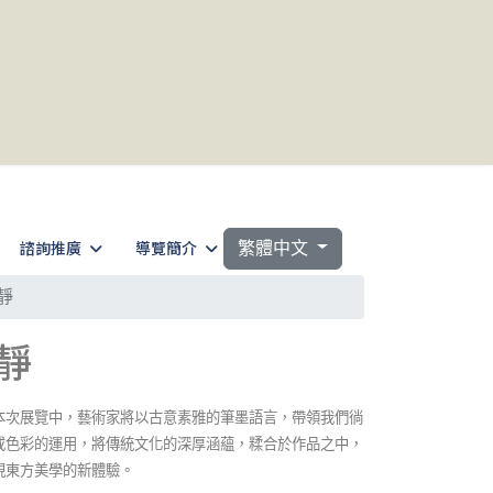
選擇你的語言
諮詢推廣
導覽簡介
繁體中文
靜
靜
本次展覽中，藝術家將以古意素雅的筆墨語言，帶領我們徜
或色彩的運用，將傳統文化的深厚涵蘊，糅合於作品之中，
現東方美學的新體驗。