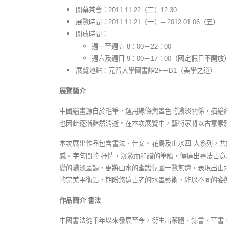
開幕茶會：2011.11.22（二）12:30
展覽時間：2011.11.21（一）─ 2012.01.06（五）
開放時間：
週一至週五 8：00－22：00
週六及週日 9：00－17：00（國定假日不開放
展覽地點：元智大學圖書館2F－B1（美學之道）
展覽簡介
中國繪畫源自於毛筆，運用線條與墨色的濃淡關係，描繪
也因此逐漸黯然消逝。在本次展覽中，藝術家將以古意素
本次展出作品包含書法、仕女、花鳥及山水四 大系列，
感。字句間的 抒情，沉歛而和諧的筆觸，傳達出書法古
變的濃淡墨韻，更將山水的幽謐氛圍一覽無遺，表現出山
的完美平衡點，期盼悠遠古老的水墨藝術，能以不同的姿
作品簡介
書法
中國書法從千年以來發展至今，衍生出篆體、隸書、草書