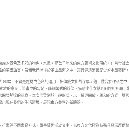
）
綺麗的景色及多彩的物象。水墨，是數千年來的東方藝術文化傳統，在當今社
雅的筆墨語言，帶領我們徜徉於筆山墨海之中，讓具源遠流長歷史的水墨藝術
共計80幅，不管是題材或色彩的運用，把傳統文化的深厚涵蘊，糅合於作品之中
意素雅的意涵；筆畫中的勾勒，謹細娟秀的線條，描繪出仕女精巧細緻的神韻；
水開闊豁達的氣息。本次展覽別於一般形式，以一種更開放、親和的方式，讓觀
態出現在我們的生活環境，展現東方美學的新體驗。
、行書等不同書寫方式，筆墨情趣溢於文字，為東方文化極為特殊且具深厚傳