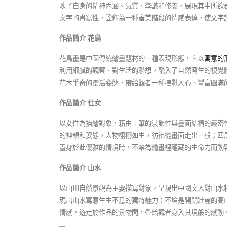
映了自身的精神內涵、氣質、學識和修養，展現其中所欲
文字的書寫性，詮釋為一種審美階段的情感表達，使文字
作品簡介
花鳥
花鳥畫是中國傳統繪畫題材的一種表現形態，它以
寓意的
利用細膩的觀察、對生活的聯想，融入了自然寫生的視覺
花木爭奇的靈活姿態，帶給觀者一種撫慰人心、豐富圓滿
作品簡介
仕女
以女性為描繪對象，藉由工筆的裝飾性與畫面結構的嚴密
的神韻和姿態，人物栩栩如生，彷彿從畫面走出一般；四
置身於此優雅的情境時，不禁為繪畫裡蘊藏的生命力而動
作品簡介
山水
以山川自然景觀為主要描寫對象，呈現出中國文人對山水
現出山水寫意生生不息的獨特魅力；不論是開闊壯麗的高
情感，遊走於作品的景物間，帶給觀者身入其境般的感動