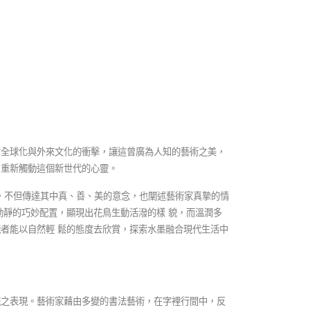
會全球化與外來文化的衝擊，讓這曾廣為人知的藝術之美，
，重新觸動這個新世代的心靈。
，不但傳達其中真、善、美的意念，也闡述藝術家真摯的情
動靜的巧妙配置，顯現出花鳥生動活潑的樣 貌，而溫潤多
者能以自然輕 鬆的態度去欣賞，探索水墨融合現代生活中
統之表現。藝術家藉由多變的書法藝術，在字裡行間中，反