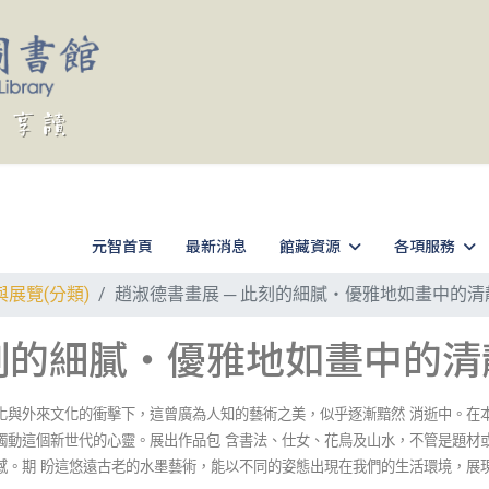
元智首頁
最新消息
館藏資源
各項服務
與展覽(分類)
趙淑德書畫展 ─ 此刻的細膩‧優雅地如畫中的清
此刻的細膩‧優雅地如畫中的清
化與外來文化的衝擊下，這曾廣為人知的藝術之美，似乎逐漸黯然 消逝中。在
觸動這個新世代的心靈。展出作品包 含書法、仕女、花鳥及山水，不管是題材
感。期 盼這悠遠古老的水墨藝術，能以不同的姿態出現在我們的生活環境，展