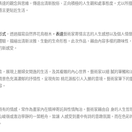
表達的觀念與思維，傳達出清新脫俗、正向積極的人生觀和處事態度。尤以所
語言更貼近生活。
形式
，透過描寫自然界花鳥樹木
，
表達
藝術家寄情言志的人生感想以及個人情
體驗，描繪出清新淡雅、生動的生命形態。此次作品，藉由內容多樣的趣味性
的新感受。
性，展現上層婦女閒逸的生活，及其複雜的內心世界。藝術家以細 膩的筆觸和
周景色充滿濃郁的抒情性，呈現有如 桃花源般引人入勝的意境。藝術家筆下的
容。
特有的情感，常作為畫家內在精神寄託與性情陶冶。藝術家藉由自 身的人生哲
山峻嶺或澹泊寧靜的一葉輕舟，皆讓 人感受到畫中有詩的意趣氛圍。而在色彩
。