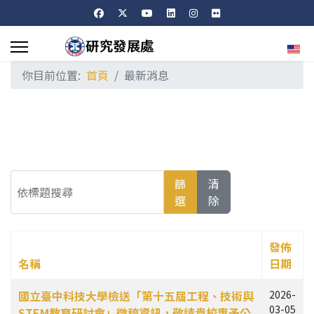
選擇
你目前位置:
首頁
最新消息
依標題搜尋
篩
清
選
除
發佈
名稱
日期
文章列表
國立臺中科技大學檢送「第十五屆工程、技術與
2026-
03-05
STEM教育研討會」徵稿資訊，敬請貴校惠予公