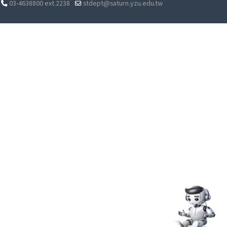
03-4638800 ext.2238
stdept@saturn.yzu.edu.tw