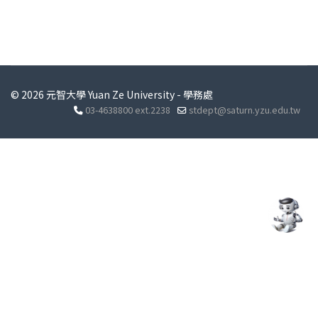
© 2026 元智大學 Yuan Ze University - 學務處
03-4638800 ext.2238
stdept@saturn.yzu.edu.tw