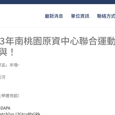
最新消息
單位資訊
聯絡方
13年南桃園原資中心聯合運
與！
盃」來嚕~
拔河
大學體育館）
eDAPA
atch?v=J2Gtcv8bGRk