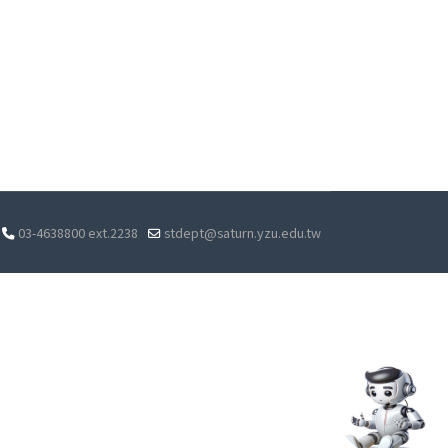
03-4638800 ext.2238
stdept@saturn.yzu.edu.tw