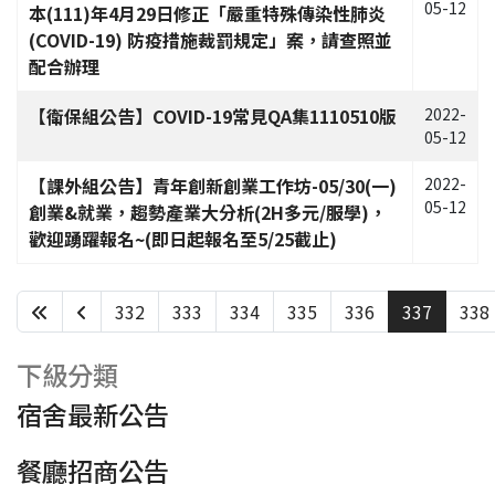
05-12
本(111)年4月29日修正「嚴重特殊傳染性肺炎
(COVID-19) 防疫措施裁罰規定」案，請查照並
配合辦理
【衛保組公告】COVID-19常見QA集1110510版
2022-
05-12
【課外組公告】青年創新創業工作坊-05/30(一)
2022-
05-12
創業&就業，趨勢產業大分析(2H多元/服學)，
歡迎踴躍報名~(即日起報名至5/25截止)
332
333
334
335
336
337
338
第 337 頁，共 438 頁
下級分類
宿舍最新公告
餐廳招商公告