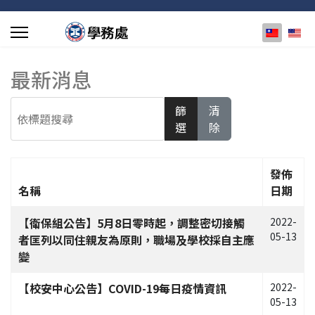
選擇你的
最新消息
依標題搜尋
篩
清
選
除
發佈
名稱
日期
文章列表
【衛保組公告】5月8日零時起，調整密切接觸
2022-
05-13
者匡列以同住親友為原則，職場及學校採自主應
變
【校安中心公告】COVID-19每日疫情資訊
2022-
05-13