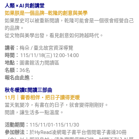
人類 × AI 共創講堂
如果朕是一個品牌─乾隆的創意與美學
如果歷史可以被重新閱讀，乾隆可能會是一個很會經營自己
的品牌。
從文物與美學出發，看見創意如何跨越時代。
講者：
梅朵 / 臺北故宮資深導覽
時間：
115/11/18(三) 12:00-14:00
地點：
圖書館活力閱讀區
名額：
36名
報名由此進：
秋冬暖讀E閱讀三部曲
11月｜書香相伴・把日子讀得更暖
當天氣變冷，有書在的日子，就會變得剛剛好。
閱讀，讓生活多一點溫度。
活動期間：
115/11/01-115/11/30
參加辦法：
於HyRead凌網電子書平台借閱電子書達30冊