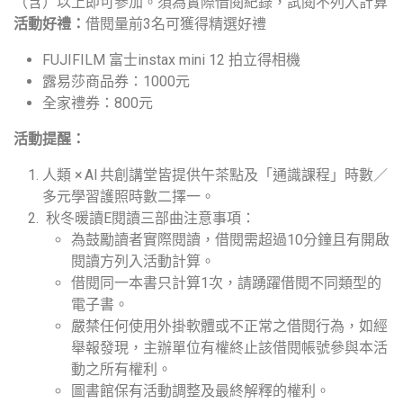
（含）以上即可參加。須為實際借閱紀錄，試閱不列入計算
活動好禮：
借閱量前3名可獲得精選好禮
FUJIFILM 富士instax mini 12 拍立得相機
露易莎商品券：1000元
全家禮券：800元
活動提醒：
人類 × AI 共創講堂皆提供午茶點及「通識課程」時數／
多元學習護照時數二擇一。
秋冬暖讀E閱讀三部曲注意事項：
為鼓勵讀者實際閱讀，借閱需超過10分鐘且有開啟
閱讀方列入活動計算。
借閱同一本書只計算1次，請踴躍借閱不同類型的
電子書。
嚴禁任何使用外掛軟體或不正常之借閱行為，如經
舉報發現，主辦單位有權終止該借閱帳號參與本活
動之所有權利。
圖書館保有活動調整及最終解釋的權利。