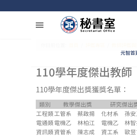
你目前位置:
首頁
評鑑專區
教師評鑑與
元智首
110學年度傑出教師
110學年度傑出獎獲獎名單：
類別
教學傑出獎
研究傑出
工程類
工管系
蔡啟揚
化材系
孫安
電通類
電機乙
林柏江
電機乙
林智
資訊類
資管系
陳志成
資工系
歐昱