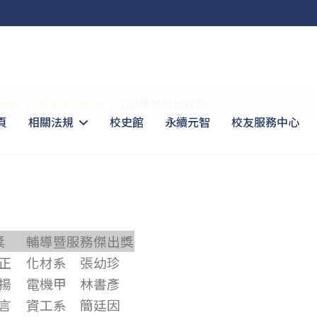
獎勵
歷年傑出教師
110學年傑出教師
頁
相關法規
校史館
永續元智
校友服務中心
獎
輔導暨服務傑出獎
正
化材系 張幼珍
揚
電機甲
林書彥
言
資工系
簡廷因