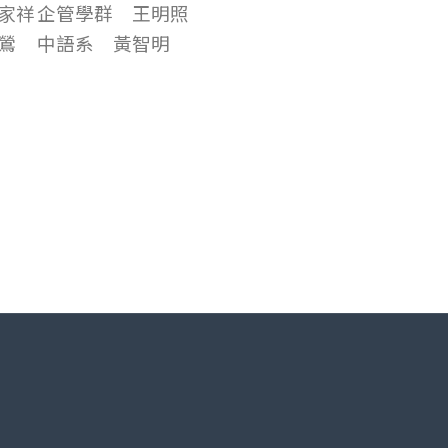
家祥
企管學群
王明照
鶯
中語系
黃智明