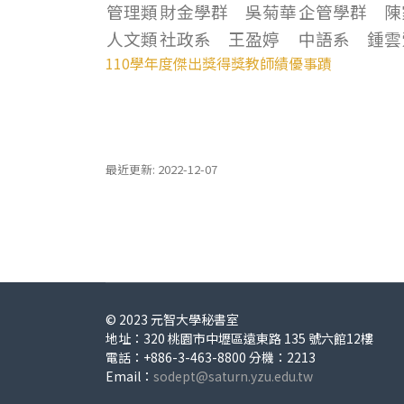
管理類
財金學群
吳菊華
企管學群
陳
人文類
社政系
王盈婷
中語系
鍾雲
110學年度傑出獎得獎教師績優事蹟
最近更新: 2022-12-07
© 2023 元智大學秘書室
地址：320 桃園市中壢區遠東路 135 號六館12樓
電話：+886-3-463-8800 分機：2213
Email：
sodept@saturn.yzu.edu.tw