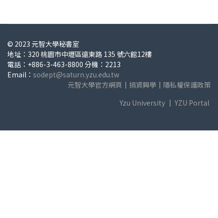
© 2023 元智大學秘書室
地址：320 桃園市中壢區遠東路 135 號六館12樓
電話：+886-3-463-8800 分機：2213
Email：
sodept@saturn.yzu.edu.tw
元智大學官方網頁
｜
捐資興學
｜
隱私權保護政策
Yzu University
｜
YZU Portal