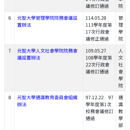
議修訂通過
院
6
元智大學管理學院院務會議設
114.05.28
管
置辦法
113學年度第
理
17次行政會
學
議修正通過
院
7
元智大學人文社會學院院務會
109.05.27
人
議設置辦法
108學年度第
文
22次行政會
社
議修訂通過
會
學
院
8
元智大學通識教育委員會組織
97.12.22 97
通
辦法
學年度第1次
識
校務會議修訂
教
通過
學
部