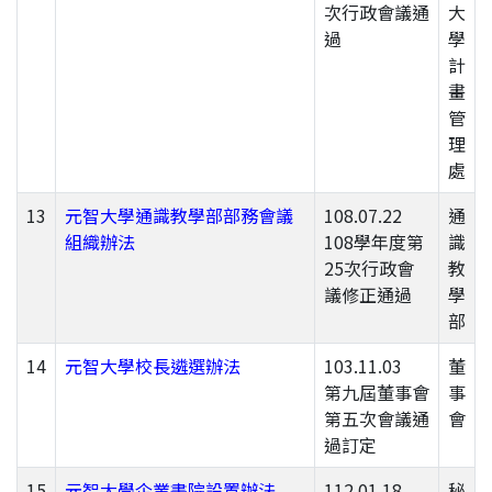
次行政會議通
大
過
學
計
畫
管
理
處
13
元智大學通識教學部部務會議
108.07.22
通
組織辦法
108學年度第
識
25次行政會
教
議修正通過
學
部
14
元智大學校長遴選辦法
103.11.03
董
第九屆董事會
事
第五次會議通
會
過訂定
15
元智大學企業書院設置辦法
112.01.18
秘