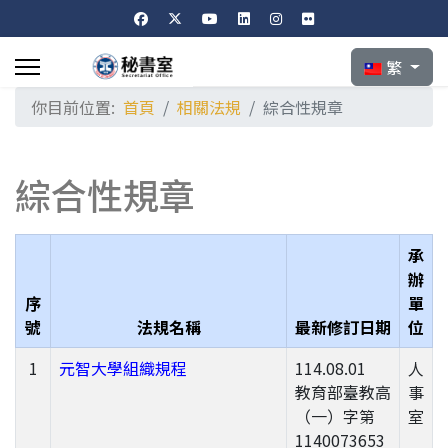
選擇你的語言
繁
你目前位置:
首頁
相關法規
綜合性規章
綜合性規章
承
辦
序
單
號
法規名稱
最新修訂日期
位
1
元智大學組織規程
114.08.01
人
教育部臺教高
事
（一）字第
室
1140073653